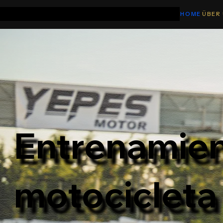
HOME
ÜBER
Entrenamien
motocicleta