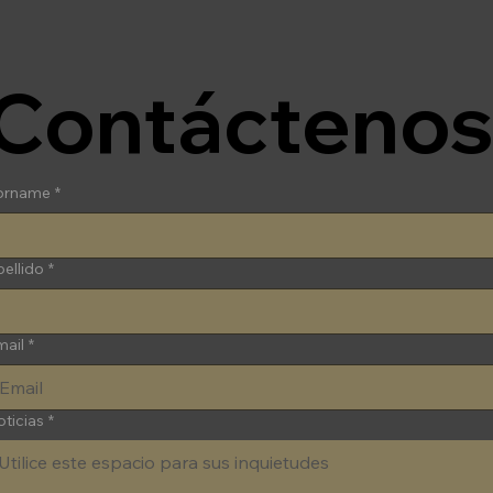
Contácteno
orname
*
ellido
*
mail
*
ticias
*