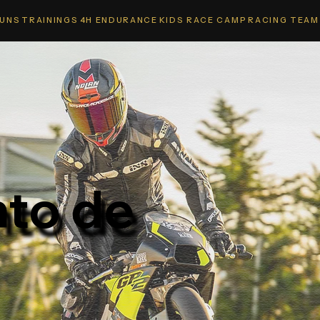
 UNS
TRAININGS
4H ENDURANCE
KIDS RACE CAMP
RACING TEAM
to de