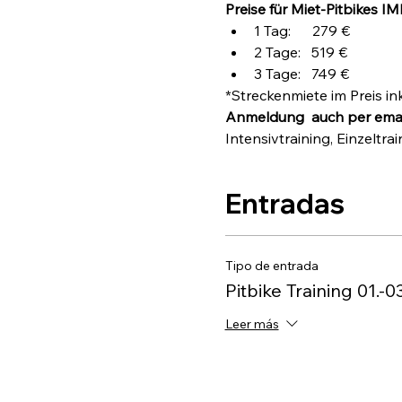
Preise für Miet-Pitbikes I
1 Tag:      279 €
2 Tage:   519 €
3 Tage:   749 €
*Streckenmiete im Preis ink
Anmeldung  auch per email
Intensivtraining, Einzelt
Entradas
Tipo de entrada
Pitbike Training 01.-0
Leer más