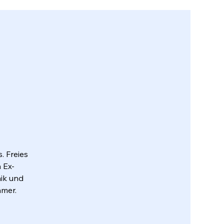
g
. Freies
 Ex-
nik und
hmer.