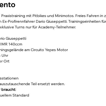
vento
Praxistraining mit Pitbikes und Minimotos. Freies Fahren in
 Ex-Profirennfahrer Dario Giuseppetti. Trainingseinheiten fü
klusive Turns nur für Academy-Teilnehmer.
ario Giuseppetti
e IMR 140ccm 
ainingsgelände am Circuito Yepes Motor
 Uhr
or Ort
sstationen
auszutauschende Teil ersetzt werden.
 braucht:
tuellem Standard